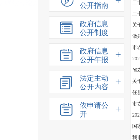
二
公开指南
二
政府信息
关
公开制度
做
市
政府信息
公开年报
2
省
法定主动
关
公开内容
任
市
依申请公
开
2
国
我