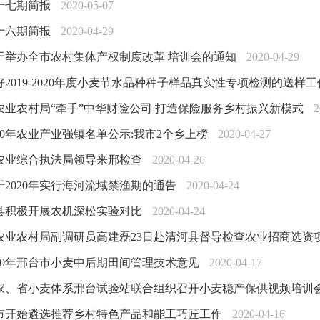
十七期简报
2020-05-07
十六期简报
2020-04-29
于举办全市农村集体产权制度改革 培训会的通知
2020-04-29
好2019-2020年度小麦节水品种种子样品真实性专项检测的送样
农业农村局“牵手”中华财险公司 打造保险服务乡村振兴新模式
2
020年农业产业强镇名单公示:我市2个乡上榜
2020-04-27
农业综合执法局领导来邢检查
2020-04-26
于2020年实行海河流域禁渔期的通告
2020-04-24
县积极开展农机深松实验对比
2020-04-24
农业农村局副调研员高建磊23日赴清河县督导检查农业招商选资
020年邢台市小麦中后期田间管理技术意见
2020-04-17
家、省小麦体系邢台试验站联合组织召开小麦稳产保供视频培训
市开始遴选推荐乡村特色产品和能工巧匠工作
2020-04-16